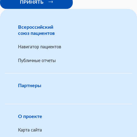
ПРИНЯТЬ
Всероссийский
союз пациентов
Навигатор пациентов
Публичные отчеты
Федеральной службы по надзору в сфере
здравоохранения
Партнеры
Справочнике пациента в
Шаблон обращения в территориальный орган по
разделе Письменные обращения граждан
надзору в сфере здравоохранения
О проекте
Карта сайта