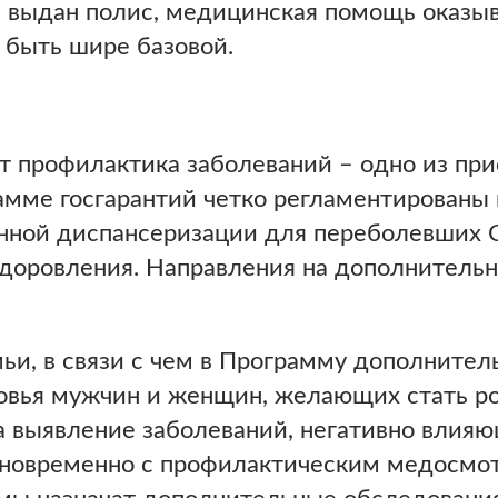
е выдан полис, медицинская помощь оказыв
быть шире базовой.
т профилактика заболеваний – одно из пр
амме госгарантий четко регламентированы 
нной диспансеризации для переболевших 
ыздоровления. Направления на дополнител
мьи, в связи с чем в Программу дополните
ровья мужчин и женщин, желающих стать р
 выявление заболеваний, негативно влияю
дновременно с профилактическим медосмо