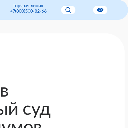
Горячая линия
+7(800)500-82-66
в
ый суд
иумов