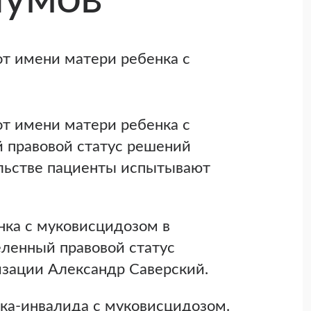
т имени матери ребенка с
т имени матери ребенка с
й правовой статус решений
ельстве пациенты испытывают
нка с муковисцидозом в
еленный правовой статус
зации Александр Саверский.
ка-инвалида с муковисцидозом.