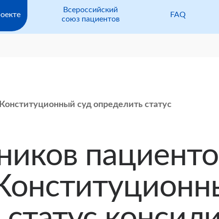
Всероссийский
оекте
FAQ
союз пациентов
 Конституционный суд определить статус
ников пациенто
Конституционн
 статус консил