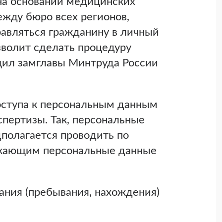
на основании медицинских
ежду бюро всех регионов,
равляться гражданину в личный
зволит сделать процедуру
щил замглавы Минтруда России
оступа к персональным данным
спертизы. Так, персональные
дполагается проводить по
ажающим персональные данные
ания (пребывания, нахождения)