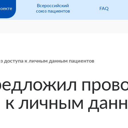
Всероссийский
оекте
FAQ
союз пациентов
 доступа к личным данным пациентов
редложил пров
а к личным дан