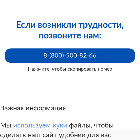
Если возникли трудности,
Шаблон заявления по обжалованию решения
позвоните нам:
главного бюро МСЭ в другой экспертный состав
главного бюро (материал сайта invalidnost.com)
ПРЕДЛОЖЕНИЕ ПРОЙТИ ДОПОЛНИТЕЛЬНОЕ
8-(800)-500-82-66
ОБСЛЕДОВАНИЕ НЕ ЯВЛЯЕТСЯ
НАРУШЕНИЕМ ПРАВА ПАЦИЕНТА.
Нажмите, чтобы скопировать номер
Шаблон заявления по обжалованию решения
Важная информация
Главного бюро МСЭ в Федеральное бюро МСЭ
(материал сайта invalidnost.com)
Мы
используем куки
файлы, чтобы
сделать наш сайт удобнее для вас