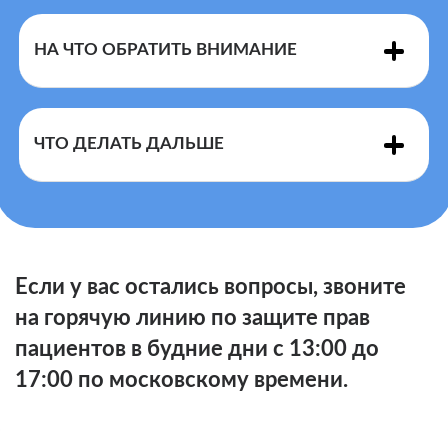
НА ЧТО ОБРАТИТЬ ВНИМАНИЕ
ЧТО ДЕЛАТЬ ДАЛЬШЕ
Если у вас остались вопросы, звоните
Шаблон заявления по обжалованию решения
первичного бюро МСЭ
на горячую линию по защите прав
Правил
в
главное бюро (материал сайта
invalidnost
.
com
)
пациентов в будние дни с 13:00 до
признания лица инвалидом
17:00 по московскому времени.