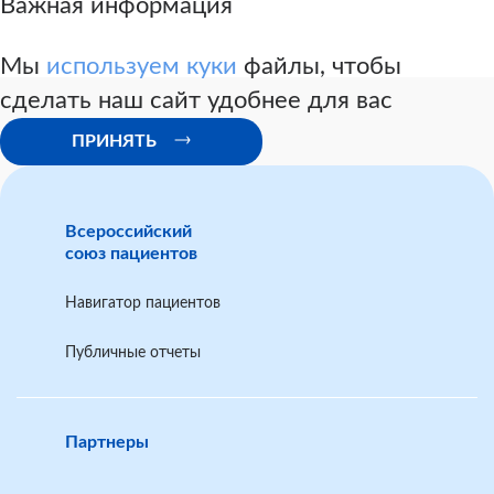
Важная информация
если пациент или его законный представитель не
Мы
используем куки
файлы, чтобы
запретил разглашение сведений,
сделать наш сайт удобнее для вас
ПРИНЯТЬ
Всероссийский
Порядок
союз пациентов
Навигатор пациентов
Публичные отчеты
Партнеры