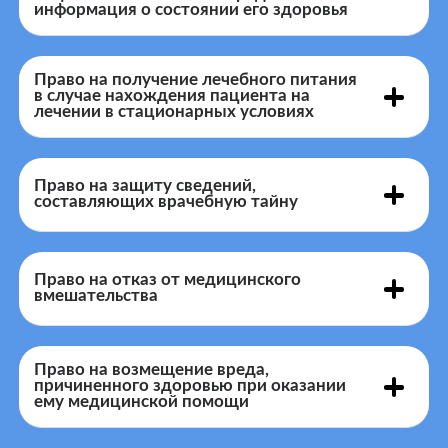
помощи»
информация о состоянии его здоровья
в доступной для
него форме
Право на получение лечебного питания
в случае нахождения пациента на
здесь
информацию о состоянии своего здоровья
лечении в стационарных условиях
Лечебное питание
Право на защиту сведений,
составляющих врачебную тайну
Федерального РЗН
ПОРЯДОК ОБЕСПЕЧЕНИЯ ПАЦИЕНТОВ
ЛЕЧЕБНЫМ ПИТАНИЕМ
Право на отказ от медицинского
вмешательства
право на отказ
врачебную тайну
Право на возмещение вреда,
причиненного здоровью при оказании
ему медицинской помощи
Приказе от 26 апреля 2012
лечащим врачом или дежурным
г. N 406н