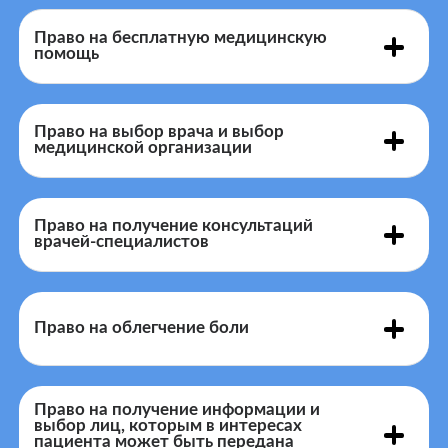
Право на бесплатную медицинскую
помощь
Каждый имеет право на охрану здоровья и
медицинскую помощь
Право на выбор врача и выбор
медицинской организации
имеет
Право на получение консультаций
врачей-специалистов
право на выбор медицинской организации и на выбор
врача
Право на облегчение боли
14 рабочих
Пациент имеет право на облегчение боли
дней
«Программа
Право на получение информации и
государственных гарантий бесплатной медицинской
выбор лиц, которым в интересах
пациента может быть передана