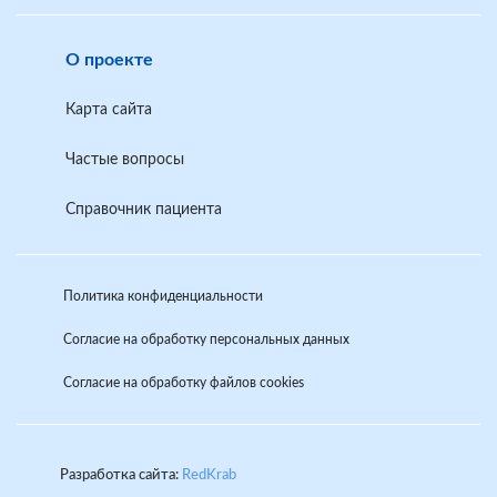
О проекте
Карта сайта
по запросу
Частые вопросы
Справочник пациента
Политика конфиденциальности
Порядок и сроки предоставления медицинских
документов (их копий) и выписок из них
здесь
Согласие на обработку персональных данных
Согласие на обработку файлов cookies
30 рабочих дней
Разработка сайта:
RedKrab