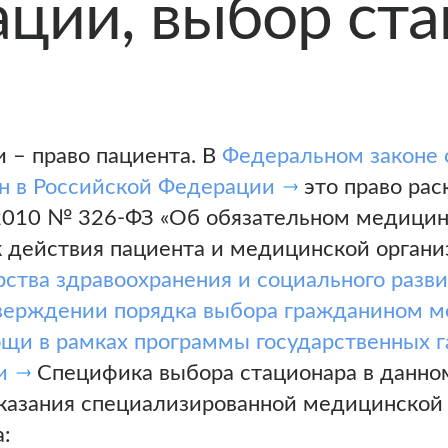
ации, выбор ст
 – право пациента. В
Федеральном законе 
ан в Российской Федерации
это право раск
.2010 № 326-ФЗ «Об обязательном медицин
к действия пациента и медицинской орган
ства здравоохранения и социального разв
тверждении порядка выбора гражданином м
щи в рамках программы государственных г
и
Специфика выбора стационара в данном 
казания специализированной медицинской
а: