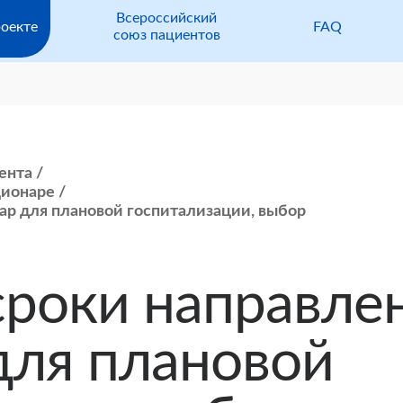
Всероссийский
оекте
FAQ
союз пациентов
ента
ционаре
ар для плановой госпитализации, выбор
сроки направлен
для плановой