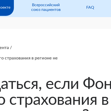
Всероссийский
оекте
FAQ
союз пациентов
ента
о страхования в регионе не
аться, если Фо
 страхования в