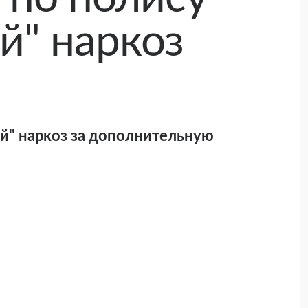
й" наркоз
й" наркоз за дополнительную
ассу, а ему лично.