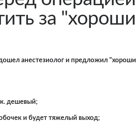
ить за "хороши
дошел анестезиолог и предложил "хороши
.к. дешевый;
побочек и будет тяжелый выход;
ый, без побочек, но заплатить нужно не в к