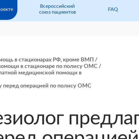
Всероссийский
оекте
FAQ
союз пациентов
ощь в стационарах РФ, кроме ВМП
помощи в стационаре по полису ОМС
латной медицинской помощи в
ту перед операцией по полису ОМС
езиолог предла
еред операцией