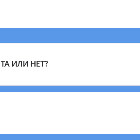
А ИЛИ НЕТ?
изована в соответствии с Порядками оказ
ечению конкретных заболеваний и состоян