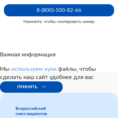
Шаблон заявления по обжаловании решения
8-(800)-500-82-66
первичного бюро МСЭ
в
Главное бюро
Нажмите, чтобы скопировать номер
Шаблон заявления по обжалованию решения
главного бюро МСЭ в другой экспертный состав
Главного бюро
Важная информация
Шаблон заявления по обжалованию решения
Главного бюро МСЭ в Федеральное бюро МСЭ
Мы
используем куки
файлы, чтобы
(Москва)
сделать наш сайт удобнее для вас
ПРИНЯТЬ
Всероссийский
союз пациентов