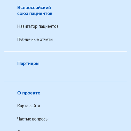
Шаблон заявления по обжалованию решения
Всероссийский
главного бюро МСЭ в другой экспертный состав
союз пациентов
Главного бюро
Навигатор пациентов
Шаблон заявления по обжалованию решения
Публичные отчеты
Главного бюро МСЭ в Федеральное бюро МСЭ
(Москва)
Партнеры
О проекте
Карта сайта
Частые вопросы