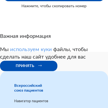
в
Главное бюро
Нажмите, чтобы скопировать номер
Шаблон заявления по обжалованию решения
главного бюро МСЭ в другой экспертный состав
Главного бюро
Важная информация
Шаблон заявления по обжалованию решения
Главного бюро МСЭ в Федеральное бюро МСЭ
Мы
используем куки
файлы, чтобы
(Москва)
сделать наш сайт удобнее для вас
ПРИНЯТЬ
Всероссийский
союз пациентов
Навигатор пациентов
нормативами