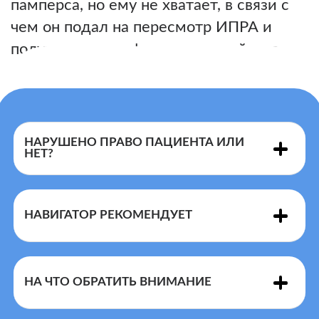
памперса, но ему не хватает, в связи с
чем он подал на пересмотр ИПРА и
получил отказ с формулировкой, что
больше трех нельзя.
НАРУШЕНО ПРАВО ПАЦИЕНТА ИЛИ
НЕТ?
НАВИГАТОР РЕКОМЕНДУЕТ
Перечня
показаниями и противопоказаниями
НА ЧТО ОБРАТИТЬ ВНИМАНИЕ
Перечнем